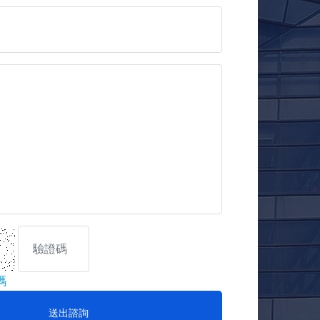
碼
送出諮詢