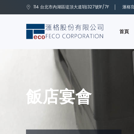
114 台北市內湖區堤頂大道1段327號1F/7F
滙格官方
首頁
飯店宴會